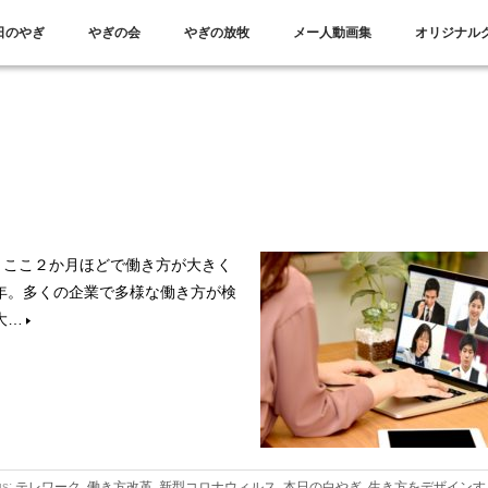
日のやぎ
やぎの会
やぎの放牧
メー人動画集
オリジナル
、ここ２か月ほどで働き方が大きく
年。多くの企業で多様な働き方が検
大…
gs:
テレワーク
,
働き方改革
,
新型コロナウィルス
,
本日の白やぎ
,
生き方をデザインす