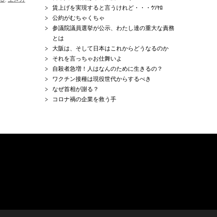
賃上げを実現すると言うけれど・・・ｳｿﾔﾛ
公約がむちゃくちゃ
参議院議員選挙が公示、わたし達の重大な責務
とは
大阪は、そして日本はこれからどうなるのか
それを言っちゃお仕舞いよ
自殺者急増！人はなんのために生きるの？
ワクチン接種は現役世代からするべき
なぜ首相が謝る？
コロナ禍の企業を救う手