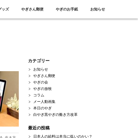
グッズ
やぎさん郵便
やぎのお手紙
お知らせ
カテゴリー
お知らせ
やぎさん郵便
やぎの会
やぎの放牧
コラム
メー人動画集
本日のやぎ
白やぎ黒やぎの働き方改革
最近の投稿
日本人の給料は本当に低いのかい？
る
,
生き方