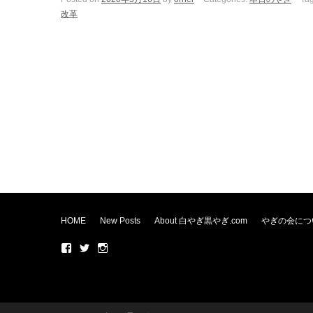
改革
HOME
New Posts
About 白やぎ黒やぎ.com
やぎの会につ
F
T
In
ac
wi
st
eb
tte
ag