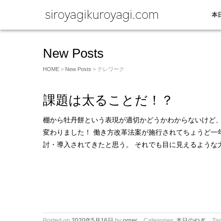
本
New Posts
HOME
>
New Posts
> テレワーク
課題は太ることだ！？
棚から牡丹餅という表現が適切かどうかわからないけど
変わりました！ 働き方改革法案が施行されてちょうど一
討・導入されてきたと思う。 それでも目に見えるような
Posted on
2020年5月16日
by
orner
Categories:
本日のやぎ
Ta