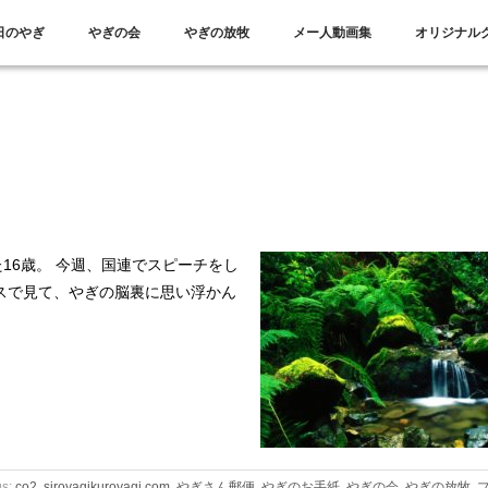
日のやぎ
やぎの会
やぎの放牧
メー人動画集
オリジナル
16歳。 今週、国連でスピーチをし
スで見て、やぎの脳裏に思い浮かん
gs:
co2
,
siroyagikuroyagi.com
,
やぎさん郵便
,
やぎのお手紙
,
やぎの会
,
やぎの放牧
,