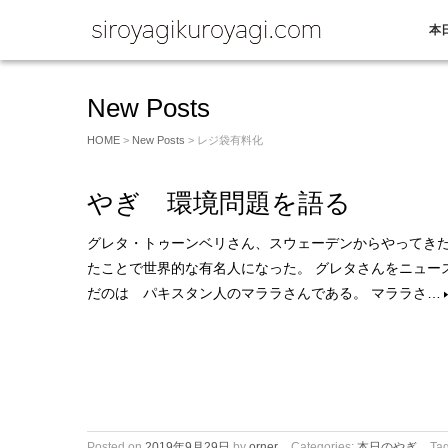
本
New Posts
HOME
>
New Posts
> レジ袋有料化
やぎ 環境問題を語る
グレタ・トゥーンベリさん、スウェーデンからやってきた
たことで世界的な有名人になった。 グレタさんをニュー
だのは パキスタン人のマララさんである。 マララさ…
Posted on
2019年9月29日
by
orner
Categories:
本日のやぎ
Ta