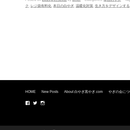
ク
,
レジ袋有料化
,
本日の白やぎ
,
温暖化対策
,
生き方をデザインする
HOME
New Posts
About 白やぎ黒やぎ.com
やぎの会につ
F
T
In
ac
wi
st
eb
tte
ag