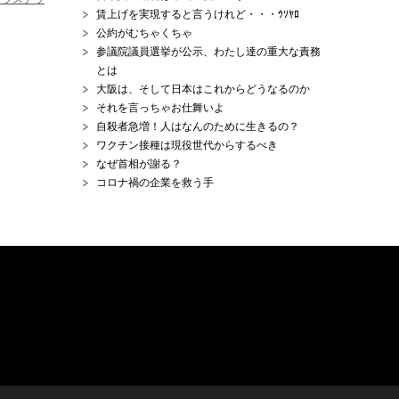
賃上げを実現すると言うけれど・・・ｳｿﾔﾛ
公約がむちゃくちゃ
参議院議員選挙が公示、わたし達の重大な責務
とは
大阪は、そして日本はこれからどうなるのか
それを言っちゃお仕舞いよ
自殺者急増！人はなんのために生きるの？
ワクチン接種は現役世代からするべき
なぜ首相が謝る？
コロナ禍の企業を救う手