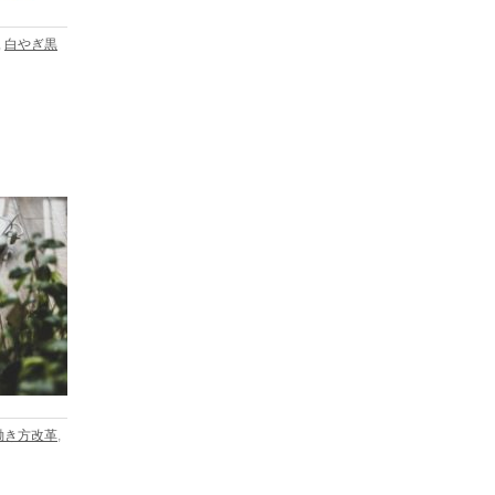
,
白やぎ黒
働き方改革
,