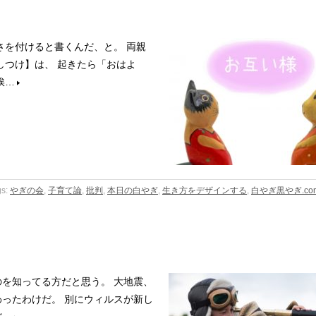
さを付けると書くんだ、と。 両親
しつけ】は、 起きたら「おはよ
挨…
gs:
やぎの会
,
子育て論
,
批判
,
本日の白やぎ
,
生き方をデザインする
,
白やぎ黒やぎ.co
を知ってる方だと思う。 大地震、
ったわけだ。 別にウィルスが新し