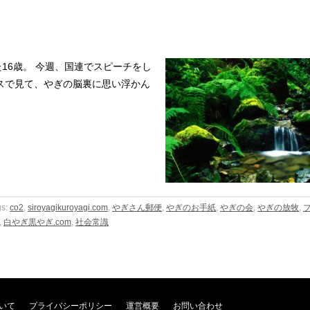
16歳。 今週、国連でスピーチをし
スで見て、やぎの脳裏に思い浮かん
gs:
co2
,
siroyagikuroyagi.com
,
やぎさん郵便
,
やぎのお手紙
,
やぎの会
,
やぎの放牧
,
,
白やぎ黒やぎ.com
,
社会常識
いて
プライバシーポリシー
運営概要
お問い合わせ