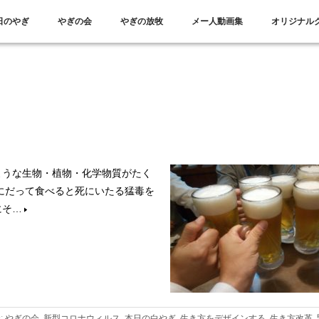
日のやぎ
やぎの会
やぎの放牧
メー人動画集
オリジナル
ような生物・植物・化学物質がたく
にだって食べると死にいたる猛毒を
にそ…
s:
やぎの会
,
新型コロナウィルス
,
本日の白やぎ
,
生き方をデザインする
,
生き方改革
,