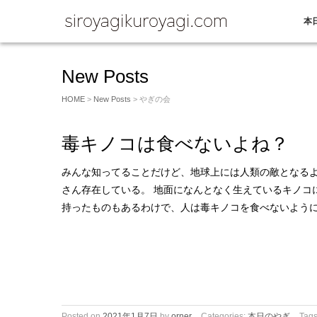
本
New Posts
HOME
>
New Posts
> やぎの会
毒キノコは食べないよね？
みんな知ってることだけど、地球上には人類の敵となる
さん存在している。 地面になんとなく生えているキノコ
持ったものもあるわけで、人は毒キノコを食べないよう
Posted on
2021年1月7日
by
orner
Categories:
本日のやぎ
Tag