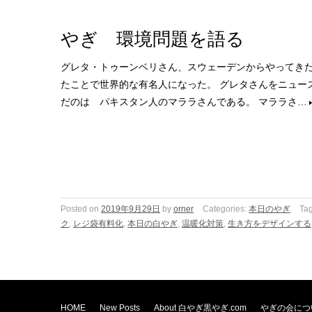
やぎ 環境問題を語る
グレタ・トゥーンベリさん、スウェーデンからやってきた
たことで世界的な有名人になった。 グレタさんをニュー
だのは パキスタン人のマララさんである。 マララさ…
Posted on
2019年9月29日
by
orner
Categories:
本日のやぎ
Ta
ク
,
レジ袋有料化
,
本日の白やぎ
,
温暖化対策
,
生き方をデザインする
HOME
New Posts
About 白やぎ黒やぎ.com
やぎの会につ