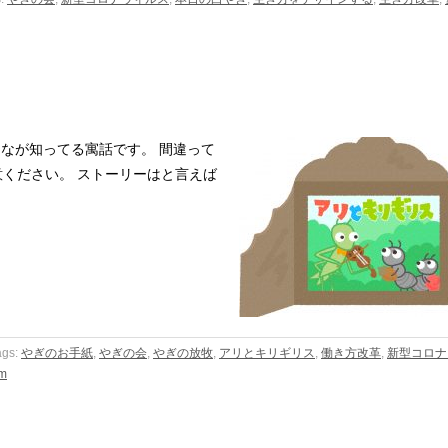
なが知ってる寓話です。 間違って
ください。 ストーリーはと言えば
ags:
やぎのお手紙
,
やぎの会
,
やぎの放牧
,
アリとキリギリス
,
働き方改革
,
新型コロナ
m