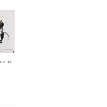
ルス
,
本日