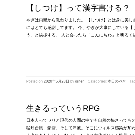
【しつけ】って漢字書ける？
やぎは両親から教わりました。 【しつけ】とは身に美し
にはとても感謝してます。 今、やぎが大事にしている【
う」と挨拶する。 人と会ったら「こんにちわ」と明るく
Posted on
2020年5月28日
by
orner
Categories:
本日のやぎ
Ta
生きるっていうRPG
日本人ってワリと現代の人間の中でも自然の怖さってもの
猛烈台風、豪雪、そして津波。そこにウィルス感染が加わ