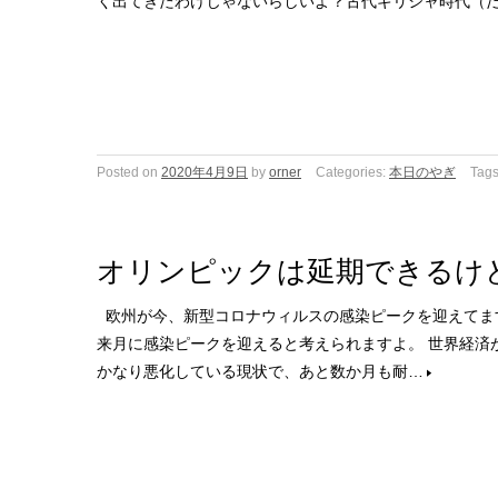
く出てきたわけじゃないらしいよ？古代ギリシャ時代（
Posted on
2020年4月9日
by
orner
Categories:
本日のやぎ
Tag
オリンピックは延期できるけ
欧州が今、新型コロナウィルスの感染ピークを迎えてま
来月に感染ピークを迎えると考えられますよ。 世界経済
かなり悪化している現状で、あと数か月も耐…