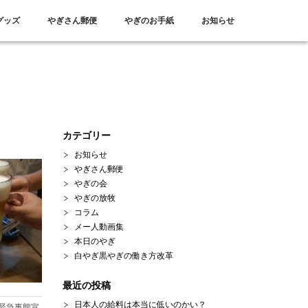
グッズ
やぎさん郵便
やぎのお手紙
お知らせ
カテゴリー
お知らせ
やぎさん郵便
やぎの会
やぎの放牧
コラム
メー人動画集
本日のやぎ
白やぎ黒やぎの働き方改革
最近の投稿
日本人の給料は本当に低いのかい？
緊急事態宣