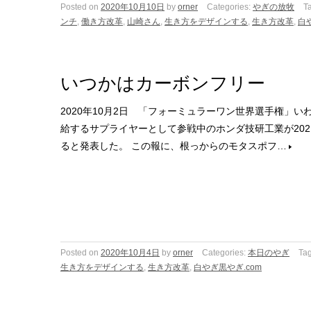
Posted on
2020年10月10日
by
orner
Categories:
やぎの放牧
T
ンチ
,
働き方改革
,
山崎さん
,
生き方をデザインする
,
生き方改革
,
白
いつかはカーボンフリー
2020年10月2日 「フォーミュラーワン世界選手権」
給するサプライヤーとして参戦中のホンダ技研工業が20
ると発表した。 この報に、根っからのモタスポフ…
Posted on
2020年10月4日
by
orner
Categories:
本日のやぎ
Ta
生き方をデザインする
,
生き方改革
,
白やぎ黒やぎ.com