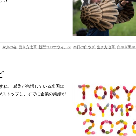
だ…
s:
やぎの会
,
働き方改革
,
新型コロナウィルス
,
本日の白やぎ
,
生き方改革
,
白やぎ黒やぎ
ど
すね。 感染が急増している米国は
がストップし、すでに企業の業績が