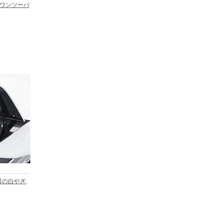
ワンツーパ
日の白やぎ
,