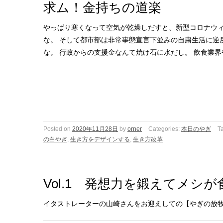
求ム！金持ちの道楽
やっぱり寒くなって空気が乾燥しだすと、新型コロナウ
な。 そして都市部は非常事態宣言下並みの自粛生活に逆
な。 行政からの支援金なんて焼け石に水だし。 飲食業界
Posted on
2020年11月28日
by
orner
Categories:
本日のやぎ
T
の白やぎ
,
生き方をデザインする
,
生き方改革
Vol.1 発想力を鍛えてメシ
イタストレーターの山崎さんをお迎えしての【やぎの放