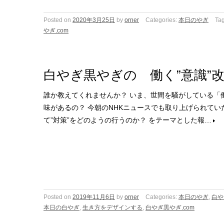
Posted on
2020年3月25日
by
orner
Categories:
本日のやぎ
Ta
やぎ.com
白やぎ黒やぎの 働く”意識”
誰か教えてくれませんか？ いま、世間を騒がしている「
味があるの？ 今朝のNHKニュースでも取り上げられてい
て”対策”をどのようの行うのか？ をテーマとした報…
Posted on
2019年11月6日
by
orner
Categories:
本日のやぎ
,
白や
本日の白やぎ
,
生き方をデザインする
,
白やぎ黒やぎ.com