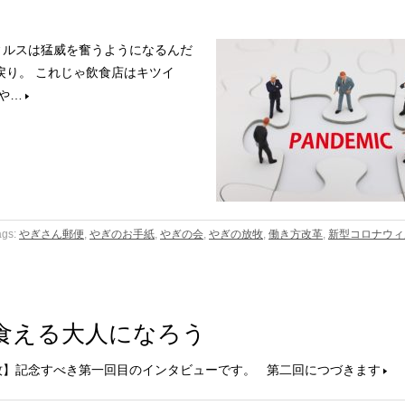
ィルスは猛威を奮うようになるんだ
戻り。 これじゃ飲食店はキツイ
や…
ags:
やぎさん郵便
,
やぎのお手紙
,
やぎの会
,
やぎの放牧
,
働き方改革
,
新型コロナウィ
が食える大人になろう
牧】記念すべき第一回目のインタビューです。 第二回につづきます