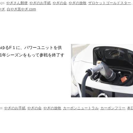
ags:
やぎさん郵便
,
やぎのお手紙
,
やぎの会
,
やぎの放牧
,
ザロケットゴールドスター
,
やぎ
,
白やぎ黒やぎ.com
いわゆるF１に、パワーユニットを供
21年シーズンをもって参戦を終了す
gs:
やぎのお手紙
,
やぎの会
,
やぎの放牧
,
カーボンニュートラル
,
カーボンフリー
,
本