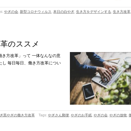
gs:
やぎの会
,
新型コロナウィルス
,
本日の白やぎ
,
生き方をデザインする
,
生き方改革
改革のススメ
働き方改革」って 一体なんなの意
たし 毎日毎日、働き方改革につい
ぎ黒やぎの働き方改革
Tags:
やぎさん郵便
,
やぎのお手紙
,
やぎの会
,
やぎの放牧
,