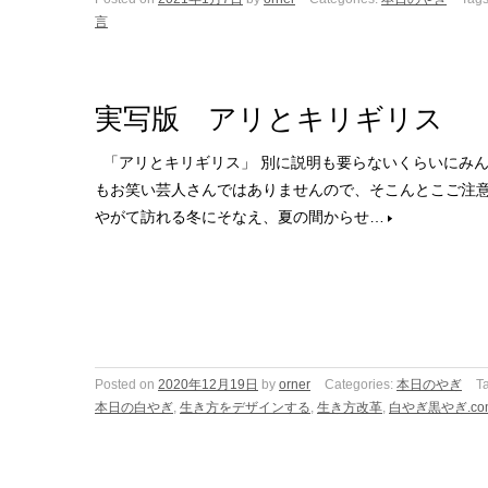
言
実写版 アリとキリギリス
「アリとキリギリス」 別に説明も要らないくらいにみん
もお笑い芸人さんではありませんので、そこんとこご注意
やがて訪れる冬にそなえ、夏の間からせ…
Posted on
2020年12月19日
by
orner
Categories:
本日のやぎ
T
本日の白やぎ
,
生き方をデザインする
,
生き方改革
,
白やぎ黒やぎ.co