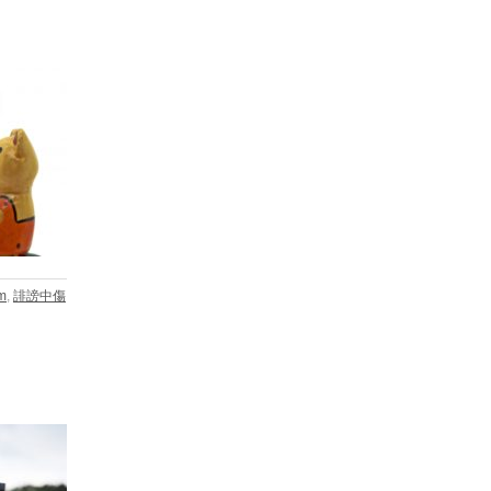
m
,
誹謗中傷